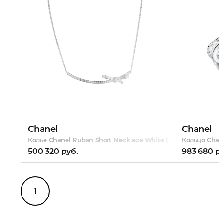
Chanel
Chanel
Колье Chanel Ruban Short Necklace White Gold Diamonds
Кольцо Cha
500 320 руб.
983 680 
1