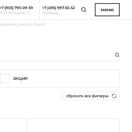
+7 (903) 793-09-59
+7 (495) 997-55-52
меню
ИП Пасмуров Г.С.
ломбард
изделия унисекс chanel
акция
сбросить все фильтры