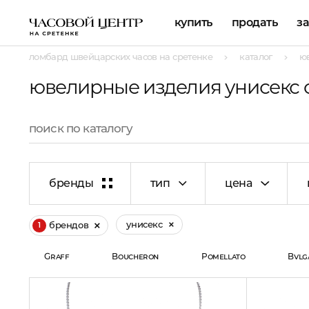
купить
продать
з
ломбард швейцарских часов на сретенке
каталог
ю
ювелирные изделия унисекс 
бренды
тип
цена
унисекс
брендов
1
Graff
Boucheron
Pomellato
Bvlg