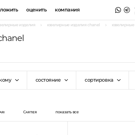
аложить
оценить
компания
велирные изделия
ювелирные изделия chanel
ювелирные 
chanel
кому
состояние
сортировка
ari
Cartier
показать все