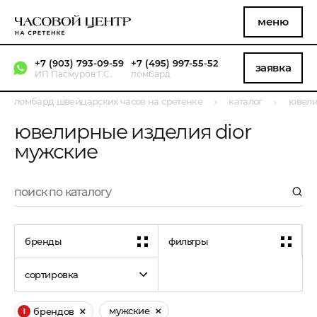
меню
+7 (903) 793-09-59
+7 (495) 997-55-52
заявка
ИП Пасмуров Г.С.
ломбард
ломбард швейцарских часов на сретенке
каталог
ювели
ювелирные изделия dior
мужские
бренды
фильтры
сортировка
мужские
брендов
1