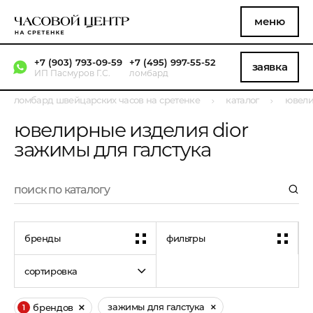
меню
+7 (903) 793-09-59
+7 (495) 997-55-52
заявка
ИП Пасмуров Г.С.
ломбард
ломбард швейцарских часов на сретенке
каталог
ювели
ювелирные изделия dior
зажимы для галстука
бренды
фильтры
сортировка
зажимы для галстука
брендов
1