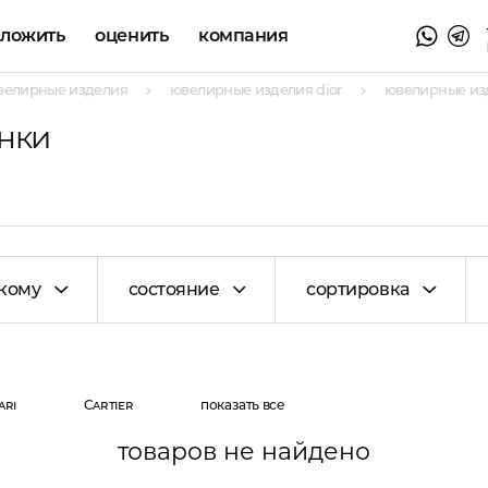
аложить
оценить
компания
велирные изделия
ювелирные изделия dior
ювелирные изд
онки
кому
состояние
сортировка
ari
Cartier
показать все
товаров не найдено