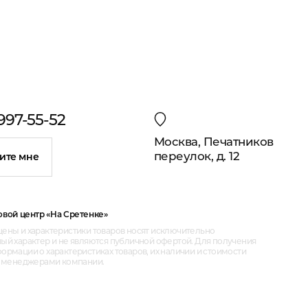
 997-55-52
Москва, Печатников
переулок, д. 12
ите мне
овой центр «На Сретенке»
ены и характеристики товаров носят исключительно
ый характер и не являются публичной офертой. Для получения
рмации о характеристиках товаров, их наличии и стоимости
с менеджерами компании.