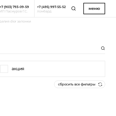
+7 (903) 793-09-59
+7 (495) 997-55-52
меню
ИП Пасмуров Г.С.
ломбард
елия dior запонки
акция
сбросить все фильтры