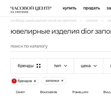
купить
продать
з
ломбард швейцарских часов на сретенке
каталог
ю
ювелирные изделия dior зап
бренды
тип
цена
запонки
брендов
1
Graff
Boucheron
Pomellato
Bvlg