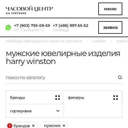
меню
+7 (903) 793-09-59
+7 (495) 997-55-52
заявка
ИП Пасмуров Г.С.
ломбард
ломбард швейцарских часов на сретенке
каталог
ювели
мужские ювелирные изделия
harry winston
бренды
фильтры
сортировка
мужские
брендов
1