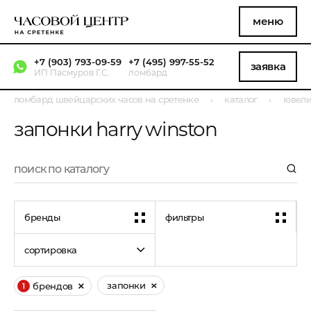
меню
+7 (903) 793-09-59
+7 (495) 997-55-52
заявка
ИП Пасмуров Г.С.
ломбард
ломбард швейцарских часов на сретенке
каталог
ювели
запонки harry winston
бренды
фильтры
сортировка
запонки
брендов
1