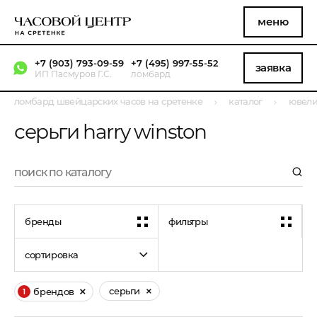
меню
+7 (903) 793-09-59
+7 (495) 997-55-52
заявка
ИП Пасмуров Г.С.
ломбард
ломбард швейцарских часов на сретенке
каталог
ювели
серьги harry winston
бренды
фильтры
сортировка
серьги
брендов
1