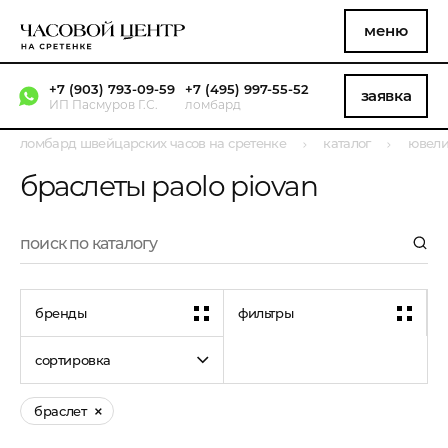
меню
+7 (903) 793-09-59
+7 (495) 997-55-52
заявка
ИП Пасмуров Г.С.
ломбард
ломбард швейцарских часов на сретенке
каталог
ювели
браслеты paolo piovan
бренды
фильтры
сортировка
браслет