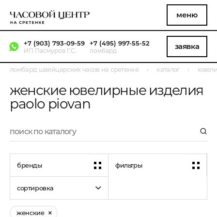
меню
+7 (903) 793-09-59
+7 (495) 997-55-52
заявка
ИП Пасмуров Г.С.
ломбард
ломбард швейцарских часов на сретенке
каталог
ювели
женские ювелирные изделия
paolo piovan
бренды
фильтры
сортировка
женские