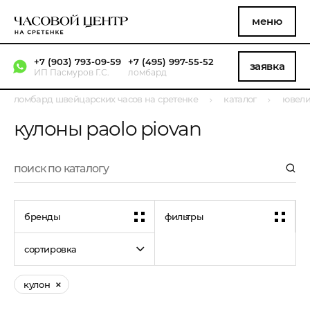
меню
+7 (903) 793-09-59
+7 (495) 997-55-52
заявка
ИП Пасмуров Г.С.
ломбард
ломбард швейцарских часов на сретенке
каталог
ювели
кулоны paolo piovan
бренды
фильтры
сортировка
кулон