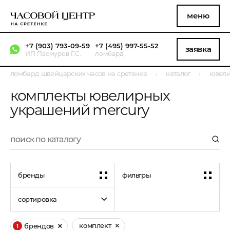
меню
+7 (903) 793-09-59
+7 (495) 997-55-52
заявка
ИП Пасмуров Г.С.
ломбард
ломбард швейцарских часов на сретенке
каталог
ювели
комплекты ювелирных
украшений mercury
бренды
фильтры
сортировка
комплект
брендов
1