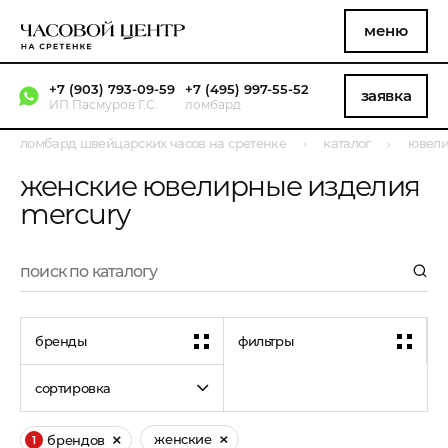
меню
+7 (903) 793-09-59
+7 (495) 997-55-52
заявка
ИП Пасмуров Г.С.
ломбард
ломбард швейцарских часов на сретенке
каталог
ювели
женские ювелирные изделия
mercury
бренды
фильтры
сортировка
женские
брендов
1