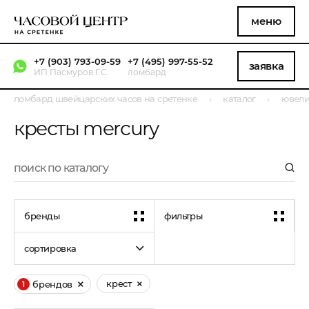
меню
+7 (903) 793-09-59
+7 (495) 997-55-52
заявка
ИП Пасмуров Г.С.
ломбард
ломбард швейцарских часов на сретенке
каталог
ювели
кресты mercury
бренды
фильтры
сортировка
крест
брендов
1