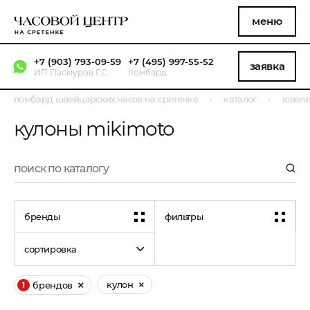
меню
+7 (903) 793-09-59
+7 (495) 997-55-52
заявка
ИП Пасмуров Г.С.
ломбард
ломбард швейцарских часов на сретенке
каталог
ювели
кулоны mikimoto
бренды
фильтры
сортировка
кулон
брендов
1