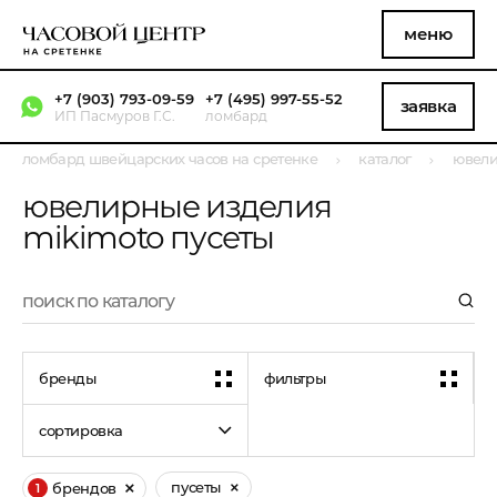
меню
+7 (903) 793-09-59
+7 (495) 997-55-52
заявка
ИП Пасмуров Г.С.
ломбард
ломбард швейцарских часов на сретенке
каталог
ювели
ювелирные изделия
mikimoto пусеты
бренды
фильтры
сортировка
пусеты
брендов
1