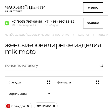
меню
+7 (903) 793-09-59
+7 (495) 997-55-52
заявка
ИП Пасмуров Г.С.
ломбард
ломбард швейцарских часов на сретенке
каталог
ювели
женские ювелирные изделия
mikimoto
бренды
фильтры
сортировка
женские
брендов
1