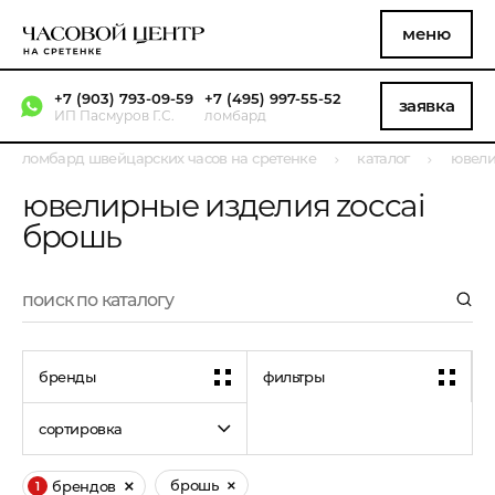
меню
+7 (903) 793-09-59
+7 (495) 997-55-52
заявка
ИП Пасмуров Г.С.
ломбард
ломбард швейцарских часов на сретенке
каталог
ювели
ювелирные изделия zoccai
брошь
бренды
фильтры
сортировка
брошь
брендов
1