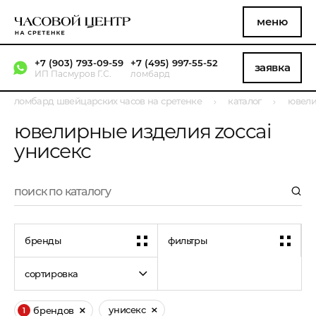
меню
+7 (903) 793-09-59
+7 (495) 997-55-52
заявка
ИП Пасмуров Г.С.
ломбард
ломбард швейцарских часов на сретенке
каталог
ювели
ювелирные изделия zoccai
унисекс
бренды
фильтры
сортировка
унисекс
брендов
1