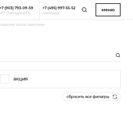
+7 (903) 793-09-59
+7 (495) 997-55-52
меню
ИП Пасмуров Г.С.
ломбард
зделия zoccai женские
акция
сбросить все фильтры