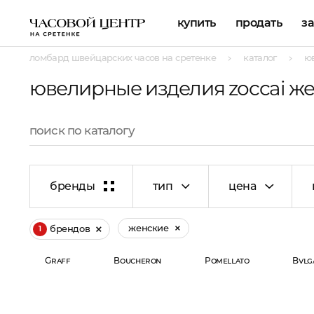
купить
продать
з
ломбард швейцарских часов на сретенке
каталог
ю
ювелирные изделия zoccai ж
бренды
тип
цена
женские
брендов
1
Graff
Boucheron
Pomellato
Bvlg