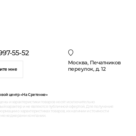
 997-55-52
Москва, Печатников
переулок, д. 12
ите мне
овой центр «На Сретенке»
ены и характеристики товаров носят исключительно
ый характер и не являются публичной офертой. Для получения
рмации о характеристиках товаров, их наличии и стоимости
с менеджерами компании.