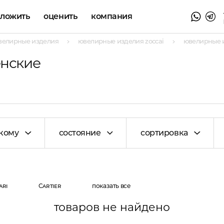
аложить
оценить
компания
велирные изделия
ювелирные изделия zoccai
ювелирные и
енские
кому
состояние
сортировка
ari
Cartier
показать все
товаров не найдено