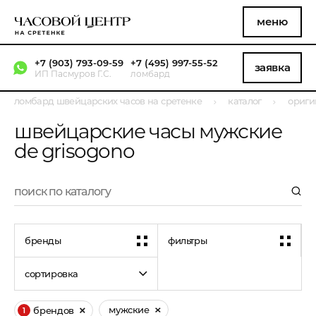
меню
+7 (903) 793-09-59
+7 (495) 997-55-52
заявка
ИП Пасмуров Г.С.
ломбард
ломбард швейцарских часов на сретенке
каталог
ориги
швейцарские часы мужские
de grisogono
бренды
фильтры
сортировка
мужские
брендов
1