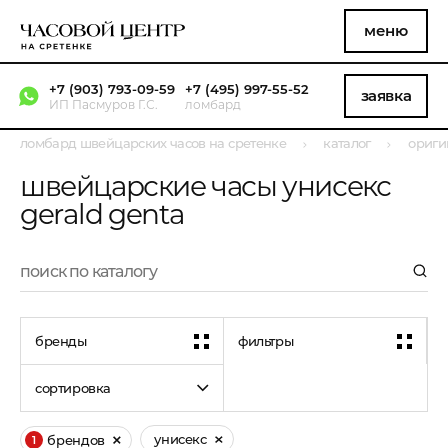
меню
+7 (903) 793-09-59
+7 (495) 997-55-52
заявка
ИП Пасмуров Г.С.
ломбард
ломбард швейцарских часов на сретенке
каталог
ориги
швейцарские часы унисекс
gerald genta
бренды
фильтры
сортировка
унисекс
брендов
1