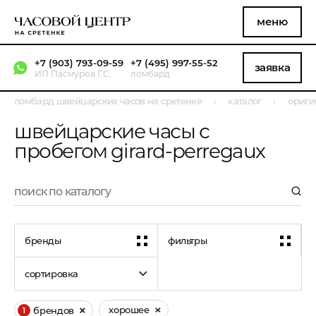
меню
+7 (903) 793-09-59
+7 (495) 997-55-52
заявка
ИП Пасмуров Г.С.
ломбард
ломбард швейцарских часов на сретенке
каталог
ориги
швейцарские часы с
пробегом girard-perregaux
бренды
фильтры
сортировка
хорошее
брендов
1