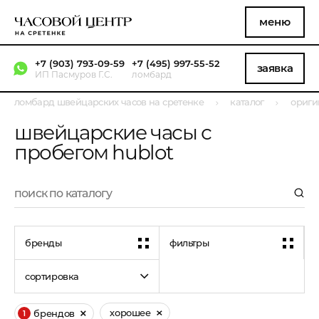
меню
+7 (903) 793-09-59
+7 (495) 997-55-52
заявка
ИП Пасмуров Г.С.
ломбард
ломбард швейцарских часов на сретенке
каталог
ориги
швейцарские часы с
пробегом hublot
бренды
фильтры
сортировка
хорошее
брендов
1