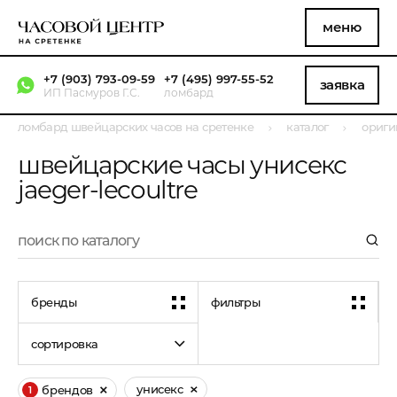
меню
+7 (903) 793-09-59
+7 (495) 997-55-52
заявка
ИП Пасмуров Г.С.
ломбард
ломбард швейцарских часов на сретенке
каталог
ориги
швейцарские часы унисекс
jaeger-lecoultre
бренды
фильтры
сортировка
унисекс
брендов
1