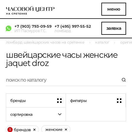
меню
+7 (903) 793-09-59
+7 (495) 997-55-52
заявка
ИП Пасмуров Г.С.
ломбард
ломбард швейцарских часов на сретенке
каталог
ориги
швейцарские часы женские
jaquet droz
бренды
фильтры
сортировка
женские
брендов
1