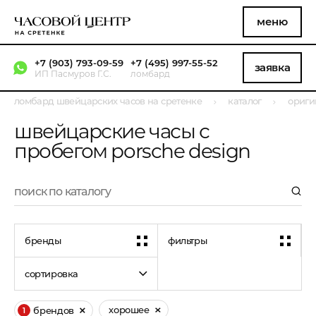
меню
+7 (903) 793-09-59
+7 (495) 997-55-52
заявка
ИП Пасмуров Г.С.
ломбард
ломбард швейцарских часов на сретенке
каталог
ориги
швейцарские часы с
пробегом porsche design
бренды
фильтры
сортировка
хорошее
брендов
1