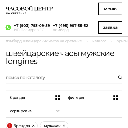
меню
+7 (903) 793-09-59
+7 (495) 997-55-52
заявка
ИП Пасмуров Г.С.
ломбард
ломбард швейцарских часов на сретенке
каталог
ориги
швейцарские часы мужские
longines
бренды
фильтры
сортировка
мужские
брендов
1