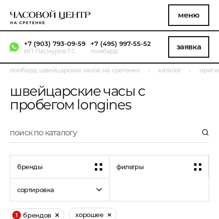
меню
+7 (903) 793-09-59
+7 (495) 997-55-52
заявка
ИП Пасмуров Г.С.
ломбард
ломбард швейцарских часов на сретенке
каталог
ориги
швейцарские часы с
пробегом longines
бренды
фильтры
сортировка
хорошее
брендов
1