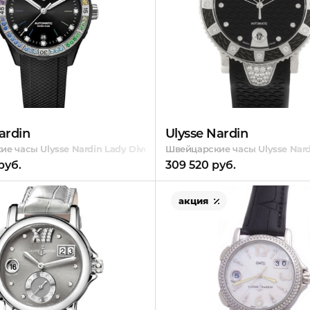
ardin
Ulysse Nardin
s Small Seconds
е часы Ulysse Nardin Lady Diver Rainbow 39 mm
Швейцарские часы Ulysse Nardi
руб.
309 520 руб.
акция