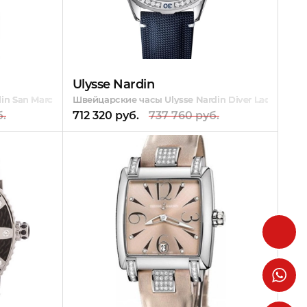
Ulysse Nardin
in San Marco
Швейцарские часы Ulysse Nardin Diver Lady 39 m
б.
712 320 руб.
737 760 руб.