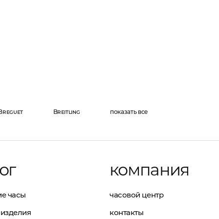
Breguet
Breitling
показать все
ог
компания
е часы
часовой центр
изделия
контакты