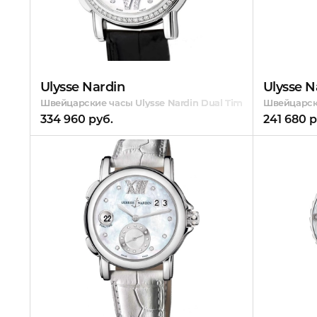
Ulysse Nardin
Ulysse N
Швейцарские часы Ulysse Nardin Dual Time Dual Time Lad
Швейцарски
334 960 руб.
241 680 р