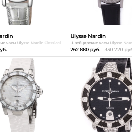
ardin
Ulysse Nardin
ies
е часы Ulysse Nardin Classical Dual Time Ladies Small Seconds
Швейцарские часы Ulysse Nard
уб.
262 880 руб.
330 720 ру