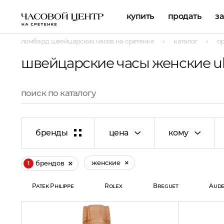
купить
продать
з
ломбард швейцарских часов на сретенке
каталог
о
швейцарские часы женские ul
бренды
цена
кому
женские
брендов
1
Patek Philippe
Rolex
Breguet
Aude