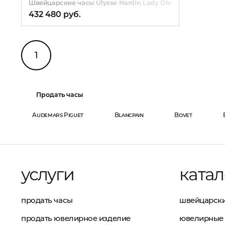
Швейцарские часы Ulysse Nardin Lady Diver
432 480 руб.
1
Продать часы
Audemars Piguet
Blancpain
Bovet
услуги
катал
продать часы
швейцарски
продать ювелирное изделие
ювелирные 