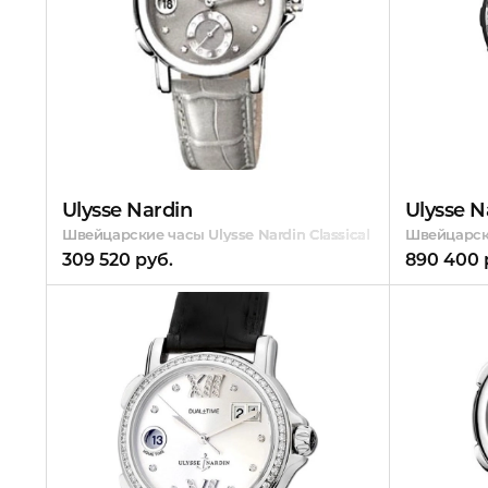
Ulysse Nardin
Ulysse N
Швейцарские часы Ulysse Nardin Classical Dual Time Ladie
Швейцарски
309 520 руб.
890 400 