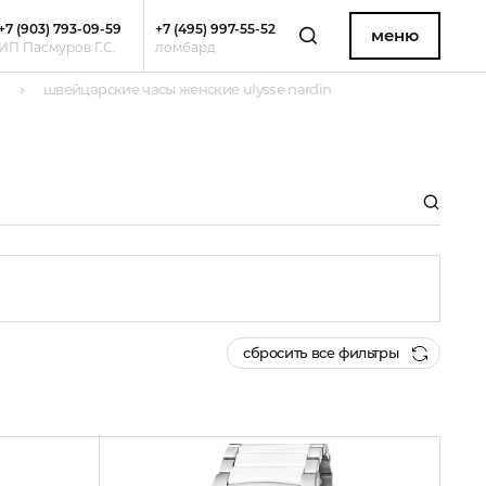
+7 (903) 793-09-59
+7 (495) 997-55-52
меню
ИП Пасмуров Г.С.
ломбард
n
швейцарские часы женские ulysse nardin
сбросить все фильтры