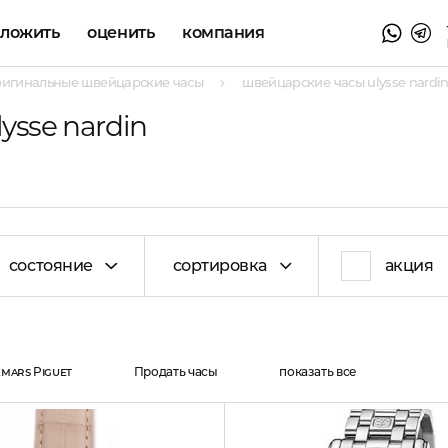
аложить
оценить
компания
ригинальные швейцарские часы
швейцарские часы ulysse nardi
ysse nardin
состояние
сортировка
акция
mars Piguet
Продать часы
показать все